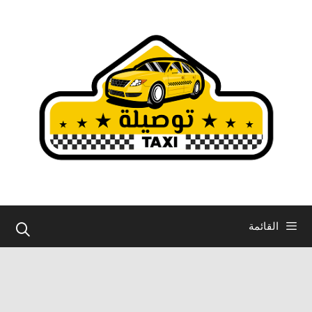
نتقل
لى
لمحتوى
القائمة