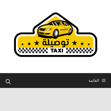
نتقل
لى
لمحتوى
القائمة