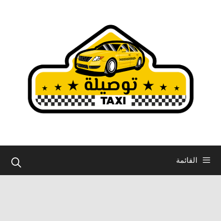
نتقل
لى
لمحتوى
القائمة