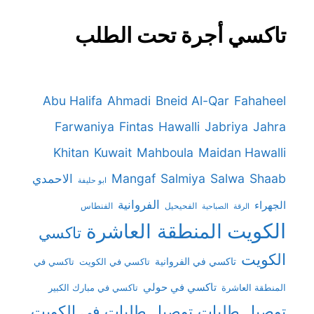
تاكسي أجرة تحت الطلب
Abu Halifa
Ahmadi
Bneid Al-Qar
Fahaheel
Farwaniya
Fintas
Hawalli
Jabriya
Jahra
Khitan
Kuwait
Mahboula
Maidan Hawalli
Mangaf
Salmiya
Salwa
Shaab
الاحمدي
ابو حليفة
الفروانية
الجهراء
الفحيحيل
الفنطاس
الرقة
الصباحية
الكويت
المنطقة العاشرة
تاكسي
الكويت
تاكسي في الفروانية
تاكسي في
تاكسي في الكويت
تاكسي في حولي
المنطقة العاشرة
تاكسي في مبارك الكبير
توصيل طلبات
توصيل طلبات في الكويت