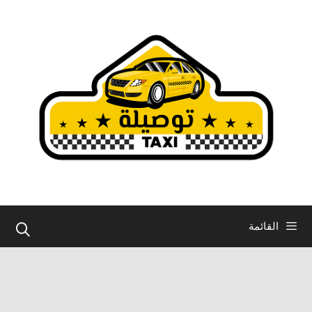
نتقل
لى
لمحتوى
القائمة