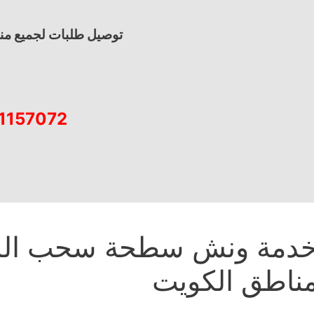
توصيل طلبات لجميع من
1157072
دمة ونش سطحة سحب الس
ناطق الكويت