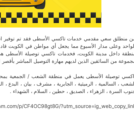
ن منطلق سعي مقدمي خدمات تاكسي الأسطى فقد تم توفير استجا
لواحد وعلى مدار الأسبوع مما يجعل أي مواطن في الكويت قاد
نطقة داخل مدينة الكويت، فخدمات تاكسي توصيلة الأسطى هي ا
جموعة من السائقين الذين لديهم مهارة التوصيل المباشر بأقصر ا
لشعب ، السالمية ، الرميثية ، الجابرية ، مشرف ، بيان ، البدع ، ا
نوب السرة ، الزهراء ، الصديق ، حطين ، السلام ، الشهداء .
ram.com/p/CF4OC98gt8G/?utm_source=ig_web_copy_lin