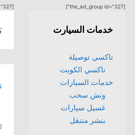
[the_ad_group id="327"]
[the_ad_group id="327"]
ت
خدمات السيارت
تاكسي توصيلة
تاكسي الكويت
خدمات السيارات
ت
ونش سحب
غسيل سيارات
بنشر متنقل
[the_ad_group id=”2″]