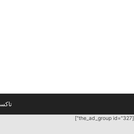
نتقل
لى
لمحتوى
تاكس
[the_ad_group id="327"]