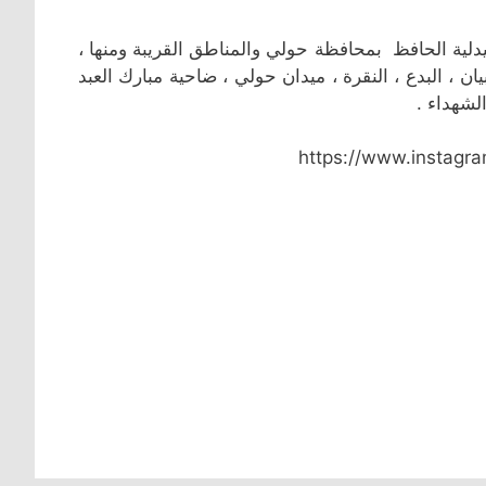
توصيلة تاكسي مشوار يعمل في منطقة الشعب البحري / بجوار صيدلية الحافظ بمحافظة حولي والمناطق القريبة ‎ومنها ،
ان ، البدع ، النقرة ، ميدان حولي ، ضاحية مبارك العبد
لشهداء .
https://www.instag