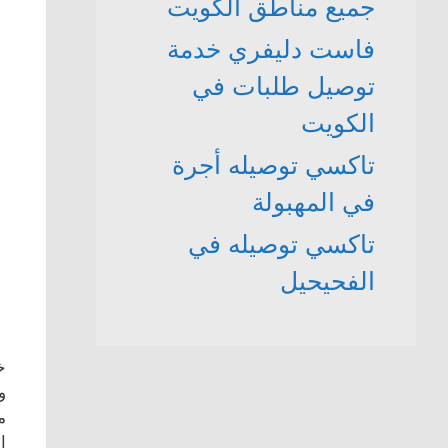
جميع مناطق الكويت
فاست دليفري خدمة
توصيل طلبات في
الكويت
تاكسي توصيله أجرة
في المهبولة
تاكسي توصيله في
الفحيحيل
خ
و
ا