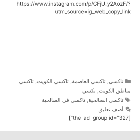
https://www.instagram.com/p/CFjU_y2AozF/?
utm_source=ig_web_copy_link
التصنيفات
تاكسي
,
تاكسي العاصمة
,
تاكسي الكويت
,
تاكسي
مناطق الكويت
,
تكسي
الوسوم
تاكسي الصالحية
,
تاكسي في الصالحية
أضف تعليق
[the_ad_group id="327"]