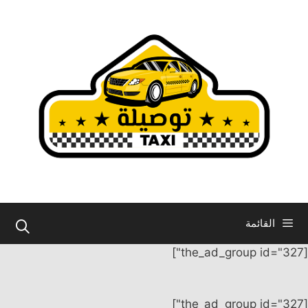
نتقل
لى
لمحتوى
القائمة
[the_ad_group id="327"]
[the_ad_group id="327"]