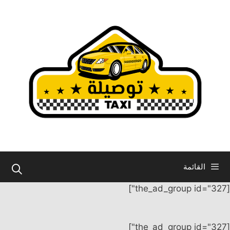
نتقل
لى
لمحتوى
القائمة
[the_ad_group id="327"]
[the_ad_group id="327"]