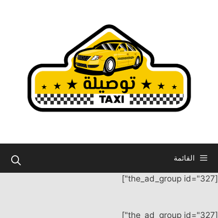
نتقل
لى
لمحتوى
القائمة
[the_ad_group id="327"]
[the_ad_group id="327"]