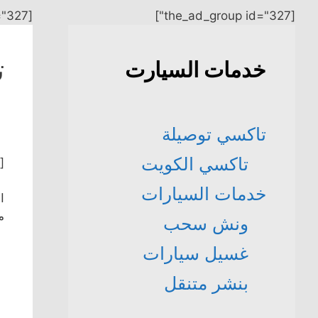
[the_ad_group id="327"]
[the_ad_group id="327"]
ت
خدمات السيارت
تاكسي توصيلة
تاكسي الكويت
[the_ad_group id=”2″]
خدمات السيارات
ا
م
ونش سحب
غسيل سيارات
بنشر متنقل