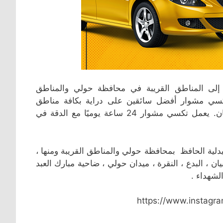
ى المناطق القريبة في محافظة حولي والمناطق
كسي مشوار أفضل سائقين على دراية بكافة مناطق
محافظة حولي الذي يقدمون خدمة ذات جودة عالية بسرعة وأمان. يعمل تكسي مشوار 24 ساعة يوميًا مع الدقة في
توصيلة تاكسي مشوار يعمل في منطقة الشعب البحري / بجوار صيدلية الحافظ بمحافظة حولي والمناطق القريبة ‎ومنها ،
ان ، البدع ، النقرة ، ميدان حولي ، ضاحية مبارك العبد
لشهداء .
https://www.instag