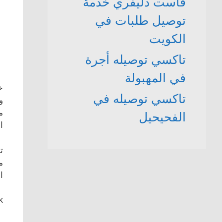
فاست دليفري خدمة
توصيل طلبات في
الكويت
تاكسي توصيله أجرة
في المهبولة
خ
تاكسي توصيله في
و
الفحيحيل
ا
م
ا
k