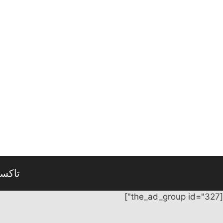
نتقل
لى
لمحتوى
تاكس
[the_ad_group id="327"]